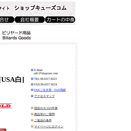
E-Mail:
call-2*shopcues.com
[USA白]
TEL:06-6317-8523
FAX:06-6317-8524
FAXご注文用 FAX用紙
アクセスマップ
現在のカゴの中身
商品等のご質問
ご返品の条件
マイページにログイン