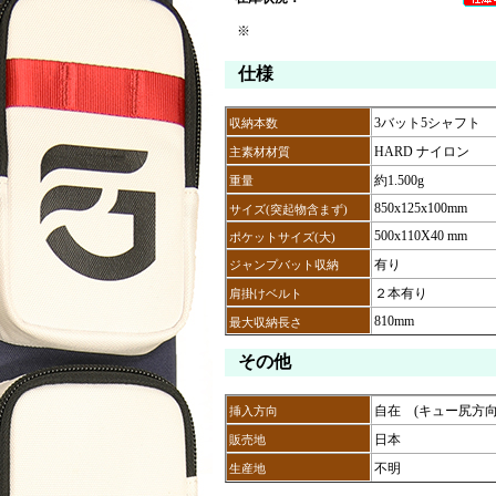
※
仕様
3バット5シャフト
収納本数
HARD ナイロン
主素材材質
約1.500g
重量
850x125x100mm
サイズ(突起物含まず)
500x110X40 mm
ポケットサイズ(大)
有り
ジャンプバット収納
２本有り
肩掛けベルト
810mm
最大収納長さ
その他
自在 (キュー尻方向
挿入方向
日本
販売地
不明
生産地