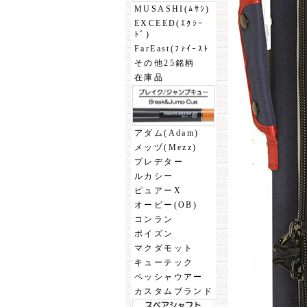
MUSASHI(ﾑｻｼ)
EXCEED(ｴｸｼｰ
ﾄﾞ)
FarEast(ﾌｧｲｰｽﾄ
その他25銘柄
在庫品
アダム(Adam)
メッヅ(Mezz)
プレデター
ルカシー
ピュアーX
オービー(OB)
コンラン
ポイズン
マクダモット
キューテック
ペッシャウアー
カスタムブランド