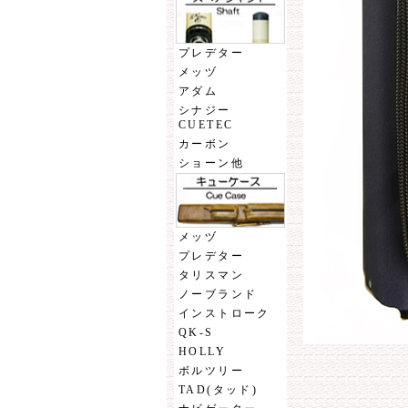
プレデター
メッヅ
アダム
シナジー
CUETEC
カーボン
ショーン他
メッヅ
プレデター
タリスマン
ノーブランド
インストローク
QK-S
HOLLY
ボルツリー
TAD(タッド)