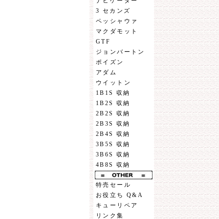
ナビゲーター
3 セカンズ
ペッシャウァ
マクダモット
GTF
ジョンバートン
ポイズン
アダム
ウイットン
1B1S 収納
1B2S 収納
2B2S 収納
2B3S 収納
2B4S 収納
3B5S 収納
3B6S 収納
4B8S 収納
特売セール
お役立ち Q&A
キューリペア
リンク集