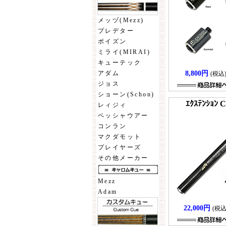
メッヅ(Mezz)
プレデター
ポイズン
ミライ(MIRAI)
キューテック
8,800円
アダム
(税込
ジョス
ショーン(Schon)
ｴｸｽﾃﾝｼｮﾝ C
レィジィ
ペッシャウアー
コンラン
マクダモット
プレイヤーズ
その他メーカー
Mezz
Adam
22,000円
(税込