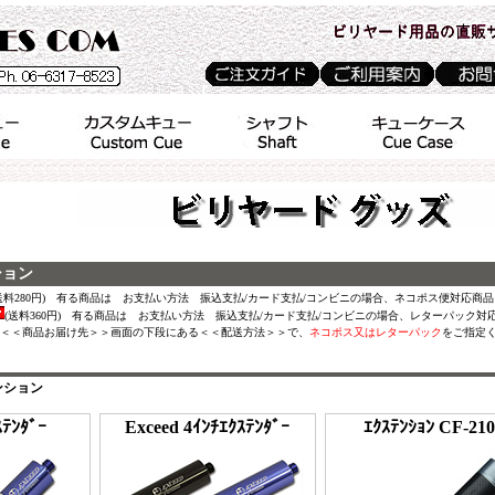
ション
送料280円) 有る商品は お支払い方法 振込支払/カード支払/コンビニの場合、ネコポス便対応商品
(送料360円) 有る商品は お支払い方法 振込支払/カード支払/コンビニの場合、レターパック対
＜＜商品お届け先＞＞画面の下段にある＜＜配送方法＞＞で、
ネコポス又はレターパック
をご指定
ンション
ｽﾃﾝﾀﾞｰ
Exceed 4ｲﾝﾁｴｸｽﾃﾝﾀﾞｰ
ｴｸｽﾃﾝｼｮﾝ CF-210