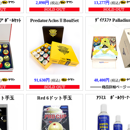
2,090円
13,277円
)
(税込)
(税込)
ﾀﾞｲﾅｽﾌｧ Palladi
ﾎﾞｰﾙｾｯﾄ
PredatorAclosⅡBoulSet
91,630円
48,400円
)
(税込)
(税込)
ｱﾗﾐｽ ﾎﾞｰﾙｸﾘｰﾅ
ドット手玉
Red 6ドット手玉