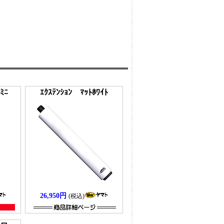
/ﾐﾆ
ｴｸｽﾃﾝｼｮﾝ ﾏｯﾄﾎﾜｲﾄ
26,950円
(税込)