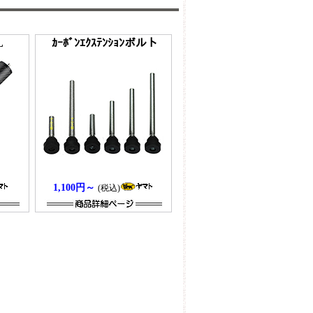
L
ｶｰﾎﾞﾝｴｸｽﾃﾝｼｮﾝボルト
1,100円～
(税込)