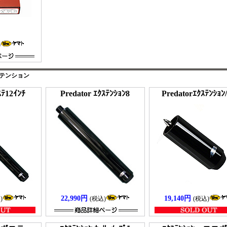
)
クステンション
ｽﾃ12ｲﾝﾁ
Predator ｴｸｽﾃﾝｼｮﾝ8
Predatorｴｸｽﾃﾝｼｮﾝ
22,990円
19,140円
)
(税込)
(税込)