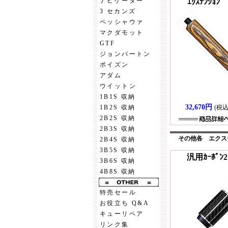
ナビゲーター
ｴｸｽﾃﾝｼｮ
3 セカンズ
ペッシャウァ
マクダモット
GTF
ジョンバートン
ポイズン
アダム
ウイットン
1B1S 収納
32,670円
(税込
1B2S 収納
2B2S 収納
2B3S 収納
その他各 エクス
2B4S 収納
3B5S 収納
汎用ｶｰﾎﾞﾝ2
3B6S 収納
4B8S 収納
特売セール
お役立ち Q&A
キューリペア
リンク集