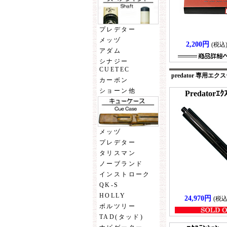
プレデター
メッヅ
2,200円
(税込
アダム
シナジー
CUETEC
predator 専用エ
カーボン
ショーン他
Predatorｴｸ
メッヅ
プレデター
タリスマン
ノーブランド
インストローク
QK-S
HOLLY
24,970円
(税込
ボルツリー
TAD(タッド)