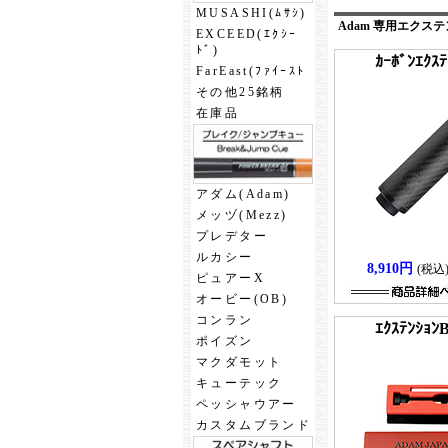
MUSASHI(ﾑｻｼ)
Adam 専用エクス
EXCEED(ｴｸｼｰ
ﾄﾞ)
ｶｰﾎﾞﾝｴｸｽﾃ
FarEast(ﾌｧｲｰｽﾄ
その他25銘柄
在庫品
アダム(Adam)
メッヅ(Mezz)
プレデター
ルカシー
8,910円
(税込
ピュアーX
オービー(OB)
コンラン
ｴｸｽﾃﾝｼｮﾝB
ポイズン
マクダモット
キューテック
ペッシャウアー
カスタムブランド