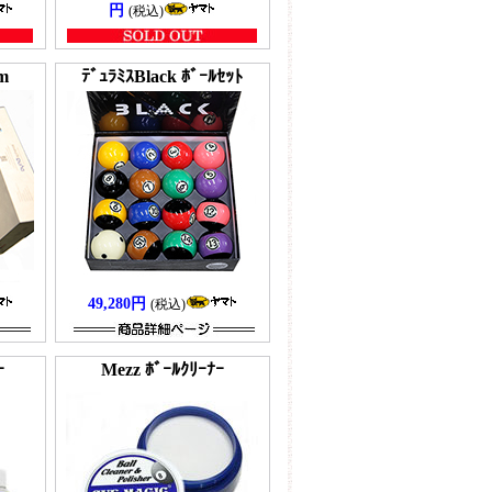
円
(税込)
um
ﾃﾞｭﾗﾐｽBlack ﾎﾞｰﾙｾｯﾄ
49,280円
(税込)
ｰ
Mezz ﾎﾞｰﾙｸﾘｰﾅｰ