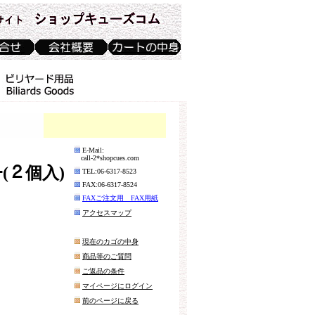
E-Mail:
call-2*shopcues.com
ﾀｰ(２個入)
TEL:06-6317-8523
FAX:06-6317-8524
FAXご注文用 FAX用紙
アクセスマップ
現在のカゴの中身
商品等のご質問
ご返品の条件
マイページにログイン
前のページに戻る