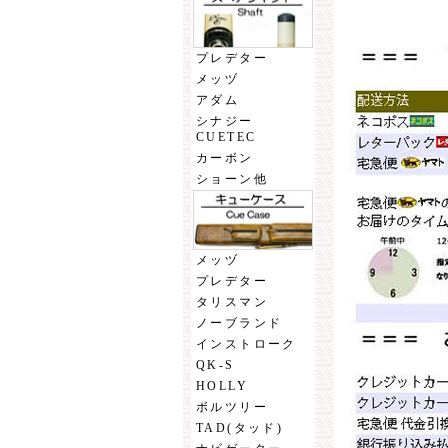
プレデター
メッヅ
アダム
シナジー
CUETEC
カーボン
ショーン他
メッヅ
プレデター
タリスマン
ノーブランド
インストローク
QK-S
HOLLY
ボルツリー
TAD(タッド)