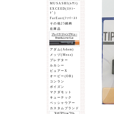
MUSASHI(ﾑｻｼ)
EXCEED(ｴｸｼｰ
ﾄﾞ)
FarEast(ﾌｧｲｰｽﾄ
その他25銘柄
在庫品
アダム(Adam)
メッヅ(Mezz)
プレデター
ルカシー
ピュアーX
オービー(OB)
コンラン
ポイズン
マクダモット
キューテック
ペッシャウアー
カスタムブランド