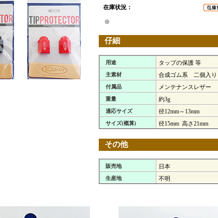
在庫状況：
※
仔細
用途
タップの保護 等
主素材
合成ゴム系 二個入り
付属品
メンテナンスレザー
重量
約3g
適応サイズ
径12mm～13mm
サイズ(概算)
径15mm 高さ21mm
その他
販売地
日本
生産地
不明