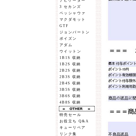
ナビゲーター
3 セカンズ
ペッシャウァ
マクダモット
GTF
ジョンバートン
ポイズン
アダム
ウイットン
1B1S 収納
1B2S 収納
2B2S 収納
2B3S 収納
2B4S 収納
3B5S 収納
3B6S 収納
4B8S 収納
特売セール
お役立ち Q&A
キューリペア
リンク集