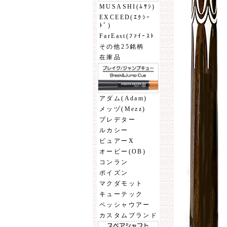
MUSASHI(ﾑｻｼ)
EXCEED(ｴｸｼｰ
ﾄﾞ)
FarEast(ﾌｧｲｰｽﾄ
その他25銘柄
在庫品
アダム(Adam)
メッヅ(Mezz)
プレデター
ルカシー
ピュアーX
オービー(OB)
コンラン
ポイズン
マクダモット
キューテック
ペッシャウアー
カスタムブランド