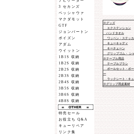
ナビゲーター
3 セカンズ
ペッシャウァ
マクダモット
※グッズ
GTF
エクステンション
ジョンバートン
ハンドタオル
ポイズン
ワッペン・ステッカ
キューキャディ
アダム
キーチェーン
ウイットン
グリップゴム・ シ
1B1S 収納
※テーブル用品
1B2S 収納
テーブルブラシ
ボールセット・ボー
2B2S 収納
ー
2B3S 収納
ラックシート・キュ
2B4S 収納
※グリップ用皮素材
3B5S 収納
3B6S 収納
4B8S 収納
特売セール
お役立ち Q&A
キューリペア
リンク集