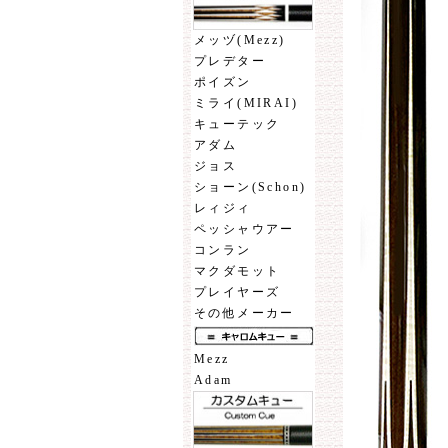
メッヅ(Mezz)
プレデター
ポイズン
ミライ(MIRAI)
キューテック
アダム
ジョス
ショーン(Schon)
レィジィ
ペッシャウアー
コンラン
マクダモット
プレイヤーズ
その他メーカー
Mezz
Adam