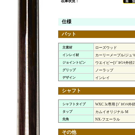
在庫状況：
仕様
バット
主素材
ローズウッド
インレイ材
カーリーメープル/ジュ
ジョイントピン
ウエイビー[ｼﾞﾖｲﾝﾄ外径21
グリップ
ノーラップ
デザイン
インレイ
シャフト
シャフトタイプ
WXC 3c専用 [ｼﾞﾖｲﾝﾄ外径
タップ
カムイオリジナル M
先角
NX-フエーラル
その他