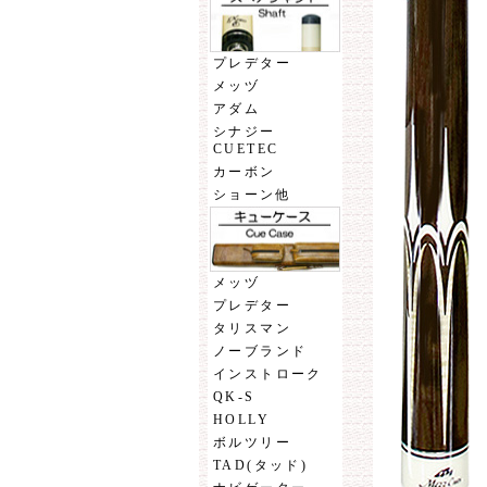
プレデター
メッヅ
アダム
シナジー
CUETEC
カーボン
ショーン他
メッヅ
プレデター
タリスマン
ノーブランド
インストローク
QK-S
HOLLY
ボルツリー
TAD(タッド)