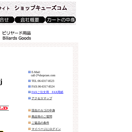
E-Mail:
call-2*shopcues.com
j
TEL:06-6317-8523
FAX:06-6317-8524
FAXご注文用 FAX用紙
アクセスマップ
現在のカゴの中身
商品等のご質問
ご返品の条件
マイページにログイン