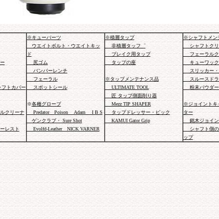
※キューパーツ
※積層タップ
※シャフトメン
ウエイトボルト・ウエイトキッ
非積層タッフ゜
シャフトクリ
ド
ブレイク用タップ
フェーラルク
ー
尻ゴム
タップの座
キューワック
バンパーレンチ
スリッカー・
フェーラル
※タップメンテナンス品
スルースドラ
ャフトカバー
スポットシール
ULTIMATE TOOL
粉末パウダー
匠 タップ側面削り器
※
各種グローブ
Mezz TIP SHAPER
※ジョイントキ
ルクリーナ
Predator Poison Adam I B S
タップドレッサー・ピック
ター
ゲンクラブ・ Sure Shot
KAMUI Gator Grip
銘木ジョイン
ーレスト
Evolfd-Leather NICK VARNER
シャフト側の
ップ