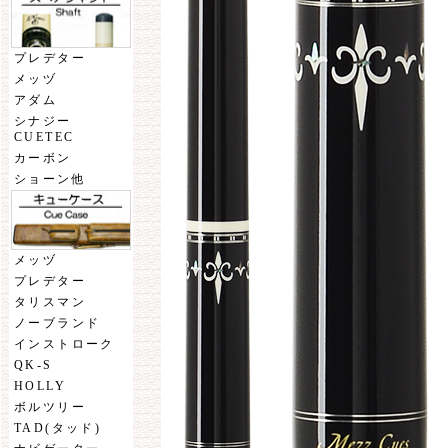
プレデター
メッヅ
アダム
シナジー
CUETEC
カーボン
ショーン他
メッヅ
プレデター
タリスマン
ノーブランド
インストローク
QK-S
HOLLY
ボルツリー
TAD(タッド)