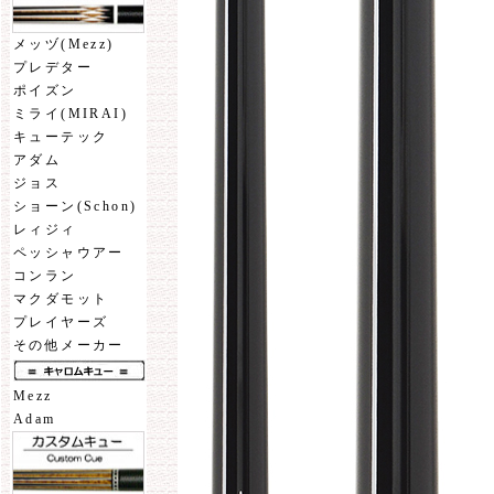
メッヅ(Mezz)
プレデター
ポイズン
ミライ(MIRAI)
キューテック
アダム
ジョス
ショーン(Schon)
レィジィ
ペッシャウアー
コンラン
マクダモット
プレイヤーズ
その他メーカー
Mezz
Adam