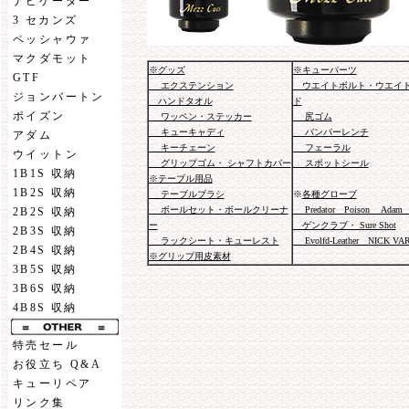
ナビゲーター
3 セカンズ
ペッシャウァ
マクダモット
※グッズ
※キューパーツ
GTF
エクステンション
ウエイトボルト・ウエイ
ジョンバートン
ハンドタオル
ド
ポイズン
ワッペン・ステッカー
尻ゴム
キューキャディ
バンパーレンチ
アダム
キーチェーン
フェーラル
ウイットン
グリップゴム・ シャフトカバー
スポットシール
1B1S 収納
※テーブル用品
1B2S 収納
テーブルブラシ
※
各種グローブ
ボールセット・ボールクリーナ
Predator Poison Adam 
2B2S 収納
ー
ゲンクラブ・ Sure Shot
2B3S 収納
ラックシート・キューレスト
Evolfd-Leather NICK VA
2B4S 収納
※グリップ用皮素材
3B5S 収納
3B6S 収納
4B8S 収納
特売セール
お役立ち Q&A
キューリペア
リンク集