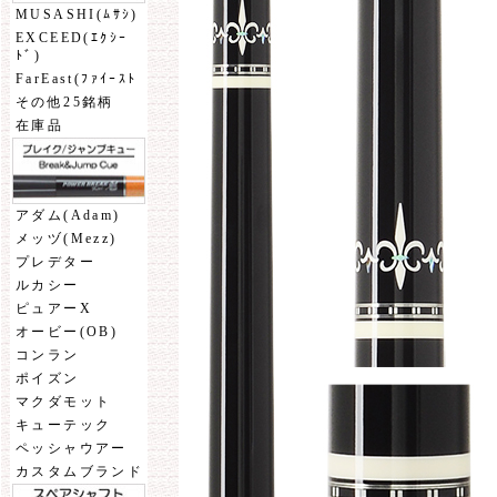
MUSASHI(ﾑｻｼ)
EXCEED(ｴｸｼｰ
ﾄﾞ)
FarEast(ﾌｧｲｰｽﾄ
その他25銘柄
在庫品
アダム(Adam)
メッヅ(Mezz)
プレデター
ルカシー
ピュアーX
オービー(OB)
コンラン
ポイズン
マクダモット
キューテック
ペッシャウアー
カスタムブランド