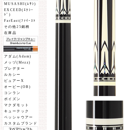
MUSASHI(ﾑｻｼ)
EXCEED(ｴｸｼｰ
ﾄﾞ)
FarEast(ﾌｧｲｰｽﾄ
その他25銘柄
在庫品
アダム(Adam)
メッヅ(Mezz)
プレデター
ルカシー
ピュアーX
オービー(OB)
コンラン
ポイズン
マクダモット
キューテック
ペッシャウアー
カスタムブランド