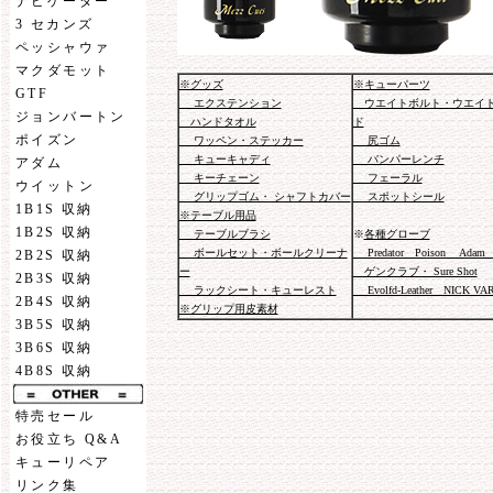
ナビゲーター
3 セカンズ
ペッシャウァ
マクダモット
※グッズ
※キューパーツ
GTF
エクステンション
ウエイトボルト・ウエイ
ジョンバートン
ハンドタオル
ド
ポイズン
ワッペン・ステッカー
尻ゴム
キューキャディ
バンパーレンチ
アダム
キーチェーン
フェーラル
ウイットン
グリップゴム・ シャフトカバー
スポットシール
1B1S 収納
※テーブル用品
1B2S 収納
テーブルブラシ
※
各種グローブ
ボールセット・ボールクリーナ
Predator Poison Adam 
2B2S 収納
ー
ゲンクラブ・ Sure Shot
2B3S 収納
ラックシート・キューレスト
Evolfd-Leather NICK VA
2B4S 収納
※グリップ用皮素材
3B5S 収納
3B6S 収納
4B8S 収納
特売セール
お役立ち Q&A
キューリペア
リンク集