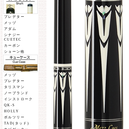
プレデター
メッヅ
アダム
シナジー
CUETEC
カーボン
ショーン他
メッヅ
プレデター
タリスマン
ノーブランド
インストローク
QK-S
HOLLY
ボルツリー
TAD(タッド)