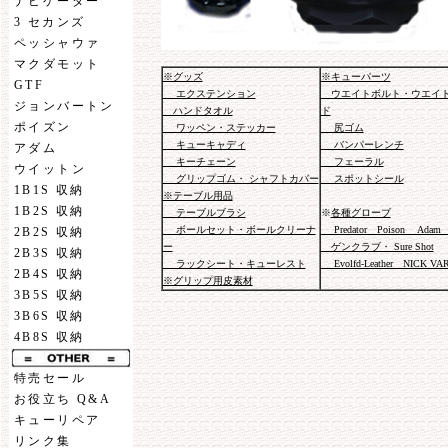
ナビゲーター
3 セカンズ
ペッシャウァ
マクダモット
※グッズ
※キューパーツ
GTF
エクステンション
ウエイトボルト・ウエイ
ジョンバートン
ハンドタオル
ド
ポイズン
ワッペン・ステッカー
尻ゴム
キューキャディ
バンパーレンチ
アダム
キーチェーン
フェーラル
ウイットン
グリップゴム・ シャフトカバー
スポットシール
1B1S 収納
※テーブル用品
1B2S 収納
テーブルブラシ
※
各種グローブ
ボールセット・ボールクリーナ
Predator Poison Adam 
2B2S 収納
ー
ゲンクラブ・ Sure Shot
2B3S 収納
ラックシート・キューレスト
Evolfd-Leather NICK VA
2B4S 収納
※グリップ用皮素材
3B5S 収納
3B6S 収納
4B8S 収納
特売セール
お役立ち Q&A
キューリペア
リンク集