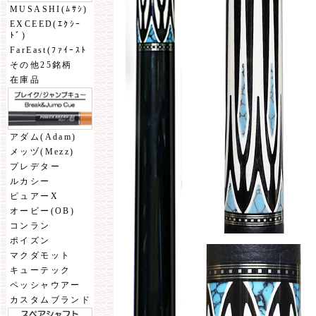
MUSASHI(ﾑｻｼ)
EXCEED(ｴｸｼｰ
ﾄﾞ)
FarEast(ﾌｧｲｰｽﾄ
その他25銘柄
在庫品
アダム(Adam)
メッヅ(Mezz)
プレデター
ルカシー
ピュアーX
オービー(OB)
コンラン
ポイズン
マクダモット
キューテック
ペッシャウアー
カスタムブランド