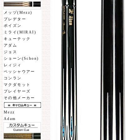
メッヅ(Mezz)
プレデター
ポイズン
ミライ(MIRAI)
キューテック
アダム
ジョス
ショーン(Schon)
レィジィ
ペッシャウアー
コンラン
マクダモット
プレイヤーズ
その他メーカー
Mezz
Adam