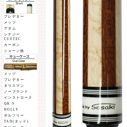
プレデター
メッヅ
アダム
シナジー
CUETEC
カーボン
ショーン他
メッヅ
プレデター
タリスマン
ノーブランド
インストローク
QK-S
HOLLY
ボルツリー
TAD(タッド)