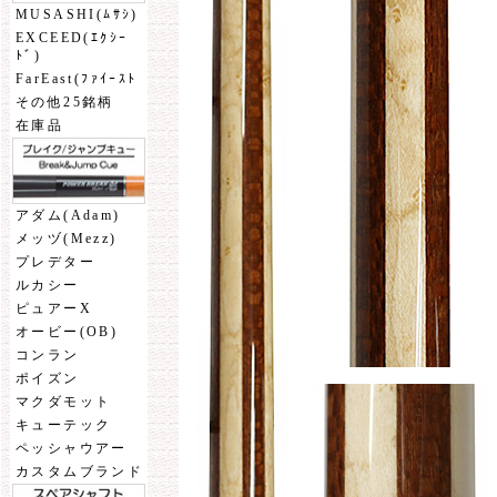
MUSASHI(ﾑｻｼ)
EXCEED(ｴｸｼｰ
ﾄﾞ)
FarEast(ﾌｧｲｰｽﾄ
その他25銘柄
在庫品
アダム(Adam)
メッヅ(Mezz)
プレデター
ルカシー
ピュアーX
オービー(OB)
コンラン
ポイズン
マクダモット
キューテック
ペッシャウアー
カスタムブランド