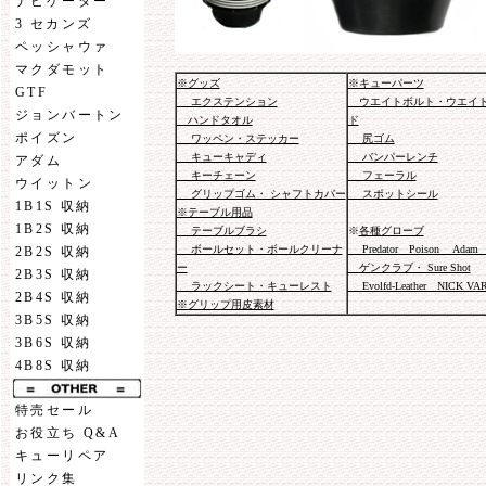
ナビゲーター
3 セカンズ
ペッシャウァ
マクダモット
※グッズ
※キューパーツ
GTF
エクステンション
ウエイトボルト・ウエイ
ジョンバートン
ハンドタオル
ド
ポイズン
ワッペン・ステッカー
尻ゴム
キューキャディ
バンパーレンチ
アダム
キーチェーン
フェーラル
ウイットン
グリップゴム・ シャフトカバー
スポットシール
1B1S 収納
※テーブル用品
1B2S 収納
テーブルブラシ
※
各種グローブ
ボールセット・ボールクリーナ
Predator Poison Adam 
2B2S 収納
ー
ゲンクラブ・ Sure Shot
2B3S 収納
ラックシート・キューレスト
Evolfd-Leather NICK VA
2B4S 収納
※グリップ用皮素材
3B5S 収納
3B6S 収納
4B8S 収納
特売セール
お役立ち Q&A
キューリペア
リンク集