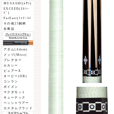
MUSASHI(ﾑｻｼ)
EXCEED(ｴｸｼｰ
ﾄﾞ)
FarEast(ﾌｧｲｰｽﾄ
その他25銘柄
在庫品
アダム(Adam)
メッヅ(Mezz)
プレデター
ルカシー
ピュアーX
オービー(OB)
コンラン
ポイズン
マクダモット
キューテック
ペッシャウアー
カスタムブランド