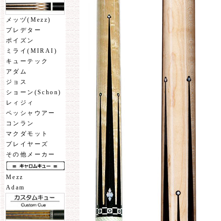
メッヅ(Mezz)
プレデター
ポイズン
ミライ(MIRAI)
キューテック
アダム
ジョス
ショーン(Schon)
レィジィ
ペッシャウアー
コンラン
マクダモット
プレイヤーズ
その他メーカー
Mezz
Adam