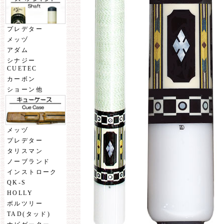
プレデター
メッヅ
アダム
シナジー
CUETEC
カーボン
ショーン他
メッヅ
プレデター
タリスマン
ノーブランド
インストローク
QK-S
HOLLY
ボルツリー
TAD(タッド)