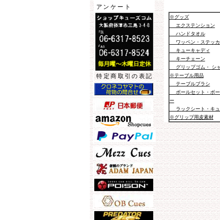
アンケート
※グッズ
エクステンション
ハンドタオル
ワッペン・ステッカ
キューキャディ
キーチェーン
グリップゴム・ シ
※テーブル用品
特定商取引の表記
テーブルブラシ
ボールセット・ボー
ー
ラックシート・キュ
※グリップ用皮素材