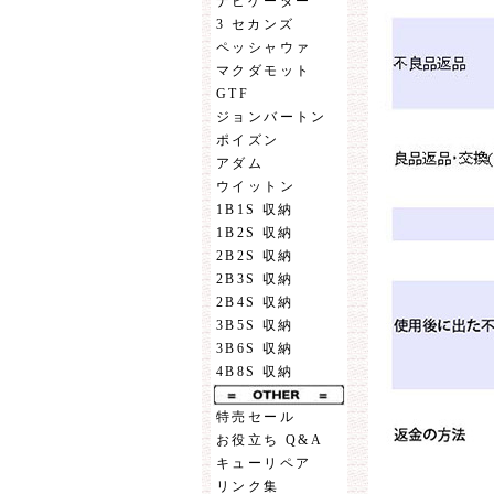
ナビゲーター
3 セカンズ
ペッシャウァ
マクダモット
GTF
ジョンバートン
ポイズン
アダム
ウイットン
1B1S 収納
1B2S 収納
2B2S 収納
2B3S 収納
2B4S 収納
3B5S 収納
3B6S 収納
4B8S 収納
特売セール
お役立ち Q&A
キューリペア
リンク集