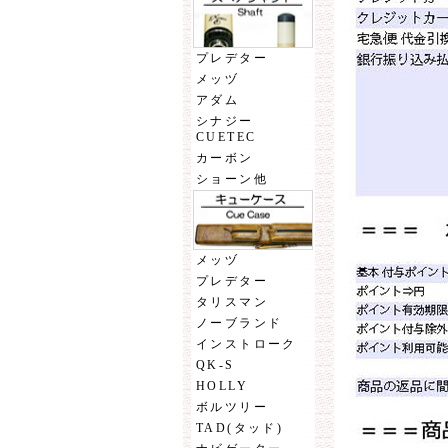
プレデター
メッヅ
アダム
シナジー
CUETEC
カーボン
ショーン他
メッヅ
プレデター
タリスマン
ノーブランド
インストローク
QK-S
HOLLY
ボルツリー
TAD(タッド)