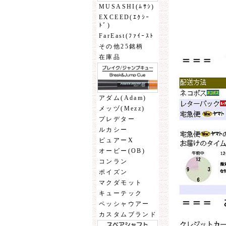
MUSASHI(ﾑｻｼ)
EXCEED(ｴｸｼｰ
ﾄﾞ)
FarEast(ﾌｧｲｰｽﾄ
その他25銘柄
在庫品
アダム(Adam)
メッヅ(Mezz)
プレデター
ルカシー
ピュアーX
オービー(OB)
コンラン
ポイズン
マクダモット
キューテック
ペッシャウアー
カスタムブランド