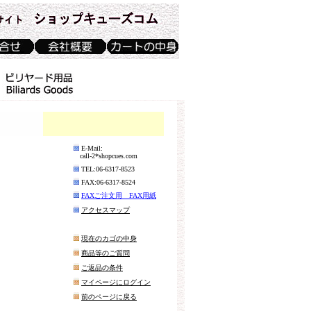
E-Mail:
call-2*shopcues.com
TEL:06-6317-8523
FAX:06-6317-8524
FAXご注文用 FAX用紙
アクセスマップ
現在のカゴの中身
商品等のご質問
ご返品の条件
マイページにログイン
前のページに戻る