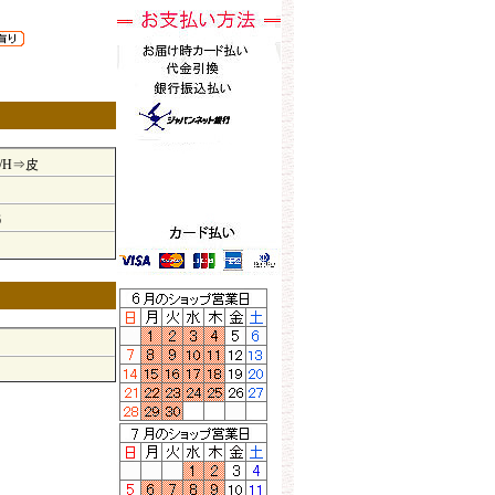
/H⇒皮
6