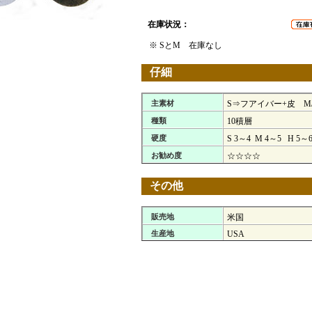
在庫状況：
※ SとM 在庫なし
仔細
主素材
S⇒フアイバー+皮 M
種類
10積層
硬度
S 3～4 M 4～5 H 5～
お勧め度
☆☆☆☆
その他
販売地
米国
生産地
USA