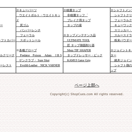
※キューパーツ
※積層タップ
※シャフトメン
ウエイトボルト・ウエイトキッ
非積層タッフ゜
シャフトクリ
ド
ブレイク用タップ
フェーラルク
ー
尻ゴム
タップの座
キューワック
バンパーレンチ
スリッカー・
フェーラル
※タップメンテナンス品
スルースドラ
ャフトカバー
スポットシール
ULTIMATE TOOL
粉末パウダー
匠 タップ側面削り器
※
各種グローブ
Mezz TIP SHAPER
※ジョイントキ
ルクリーナ
Predator Poison Adam I B S
タップドレッサー・ピック
ター
ゲンクラブ・ Sure Shot
KAMUI Gator Grip
銘木ジョイン
ーレスト
Evolfd-Leather NICK VARNER
シャフト側の
ップ
ページ上部へ